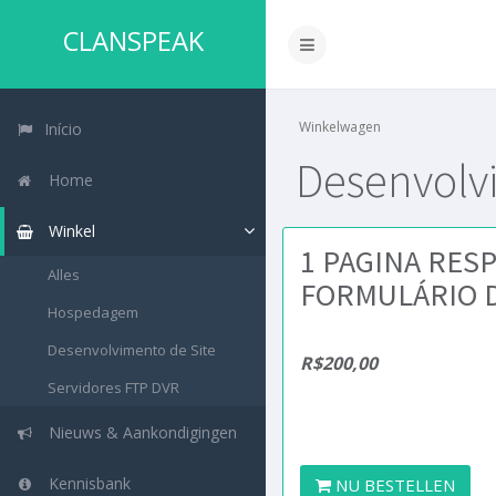
CLANSPEAK
Winkelwagen
Início
Desenvolv
Home
Winkel
1 PAGINA RES
Alles
FORMULÁRIO 
Hospedagem
Desenvolvimento de Site
R$200,00
Servidores FTP DVR
Nieuws & Aankondigingen
Kennisbank
NU BESTELLEN