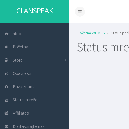
CLANSPEAK
Početna WHMCS
Status posl
Início
Status mr
Početna
Store
Obavijesti
Baza znanja
Status mreže
Affiliates
Kontaktirajte nas